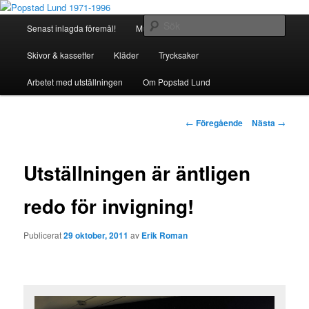
Hoppa
Föremålsinsamling
till
Huvudmeny
Sök
Senast inlagda föremål!
Musikinstrument
primärt
innehåll
Popstad Lund 1971-1996
Skivor & kassetter
Kläder
Trycksaker
Arbetet med utställningen
Om Popstad Lund
Inläggsnavigering
←
Föregående
Nästa
→
Utställningen är äntligen
redo för invigning!
Publicerat
29 oktober, 2011
av
Erik Roman