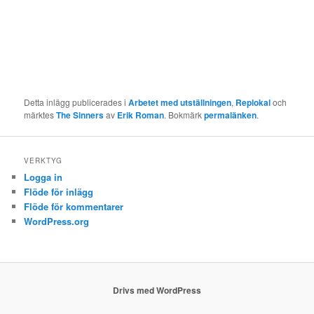
Detta inlägg publicerades i
Arbetet med utställningen
,
Replokal
och
märktes
The Sinners
av
Erik Roman
. Bokmärk
permalänken
.
VERKTYG
Logga in
Flöde för inlägg
Flöde för kommentarer
WordPress.org
Drivs med WordPress