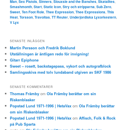
Man
,
Sex Pistols
,
Sinners
,
Siouxsie and the Banshes
,
Skatalites
,
Smashmonth
,
Start
,
Static Icon
,
Stry och stripparna
,
Sub Zero
,
Sweet
,
Ten Foot Role
,
Thee Expression
,
Thee Expressions
,
This
Heat
,
Torsson
,
Travoltas
,
TT Reuter
,
Underjordiska Lyxorkestern
,
V Lyx
SENASTE INLÄGGEN
Martin Persson och Fredrik Boklund
Utställningen är äntligen redo för invigning!
Gitarr Epiphone
Sweet – rosett, backstagepass, vykort och autografblock
Samlingsskiva med tolv lundaband utgiven av SKF 1986
SENASTE KOMMENTARER
Thomas Främby
om
Ola Främby berättar om sin
Riskenblasker
Popstad Lund 1971-1996 | HetaVax
om
Ola Främby berättar
om sin Riskenblasker
Popstad Lund 1971-1996 | HetaVax
om
Affisch, Folk & Rock
på Pub Sparta