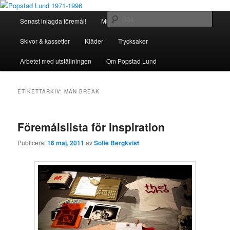
Hoppa
Hoppa
Föremålsinsamling
till
till
Huvudmeny
Sök
Senast inlagda föremål!
Musikinstrument
primärt
sekundärt
innehåll
innehåll
Popstad Lund 1971-1996
Skivor & kassetter
Kläder
Trycksaker
Arbetet med utställningen
Om Popstad Lund
ETIKETTARKIV:
MAN BREAK
Föremålslista för inspiration
Publicerat
16 maj, 2011
av
Sofie Bergkvist