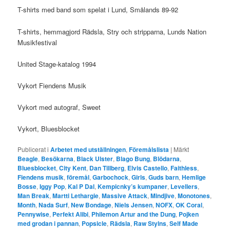
T-shirts med band som spelat i Lund, Smålands 89-92
T-shirts, hemmagjord Rädsla, Stry och stripparna, Lunds Nation
Musikfestival
United Stage-katalog 1994
Vykort Fiendens Musik
Vykort med autograf, Sweet
Vykort, Bluesblocket
Publicerat i
Arbetet med utställningen
,
Föremålslista
|
Märkt
Beagle
,
Besökarna
,
Black Ulster
,
Blago Bung
,
Blödarna
,
Bluesblocket
,
City Kent
,
Dan Tillberg
,
Elvis Castello
,
Faithless
,
Fiendens musik
,
föremål
,
Garbochock
,
Girls
,
Guds barn
,
Hemlige
Bosse
,
Iggy Pop
,
Kal P Dal
,
Kempicnky’s kumpaner
,
Levellers
,
Man Break
,
Martti Lethargie
,
Massive Attack
,
Mindjive
,
Monotones
,
Month
,
Nada Surf
,
New Bondage
,
Niels Jensen
,
NOFX
,
OK Coral
,
Pennywise
,
Perfekt Alibi
,
Philemon Artur and the Dung
,
Pojken
med grodan i pannan
,
Popsicle
,
Rädsla
,
Raw Stylns
,
Self Made