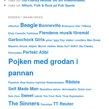
mats
om
Ola Främby berättar om sin Riskenblasker
mats
om
Affisch, Folk & Rock på Pub Sparta
BANDEN I INSAMLINGEN:
Beagle
Bonneville
affischer
Brainpool
Dan Tillberg
Fiendens musik
föremål
Elvis Castello
Faithless
Garbochock
Girls
gitarr
Iggy Pop
kläder
Levellers
Man Break
Massive Attack
miljöer
Month
möbler
Nada Surf
NOFX
Ola Främby
Perfekt Alibi
Pennywise
Pojken med grodan i
pannan
Rädsla
Popsicle
Raw Stylns
replokal
Riskenblasker
Self Made Man
Skatalites
skivor
skrivmaskin
Static Icon
Sweet
Sub Zero
teknik
Ten Foot Role
Thee Expression
The Sinners
TT Reuter
Travoltas