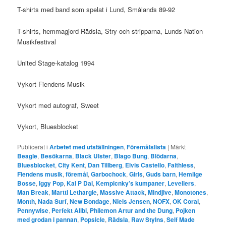
T-shirts med band som spelat i Lund, Smålands 89-92
T-shirts, hemmagjord Rädsla, Stry och stripparna, Lunds Nation
Musikfestival
United Stage-katalog 1994
Vykort Fiendens Musik
Vykort med autograf, Sweet
Vykort, Bluesblocket
Publicerat i
Arbetet med utställningen
,
Föremålslista
|
Märkt
Beagle
,
Besökarna
,
Black Ulster
,
Blago Bung
,
Blödarna
,
Bluesblocket
,
City Kent
,
Dan Tillberg
,
Elvis Castello
,
Faithless
,
Fiendens musik
,
föremål
,
Garbochock
,
Girls
,
Guds barn
,
Hemlige
Bosse
,
Iggy Pop
,
Kal P Dal
,
Kempicnky’s kumpaner
,
Levellers
,
Man Break
,
Martti Lethargie
,
Massive Attack
,
Mindjive
,
Monotones
,
Month
,
Nada Surf
,
New Bondage
,
Niels Jensen
,
NOFX
,
OK Coral
,
Pennywise
,
Perfekt Alibi
,
Philemon Artur and the Dung
,
Pojken
med grodan i pannan
,
Popsicle
,
Rädsla
,
Raw Stylns
,
Self Made