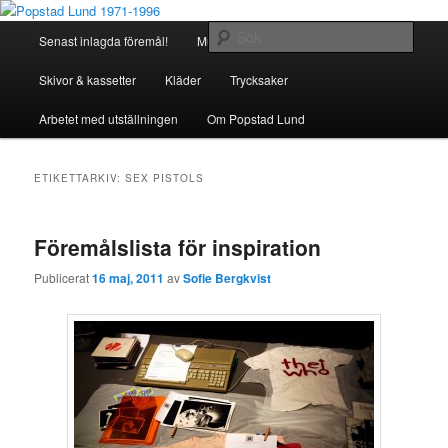
Hoppa
Hoppa
Föremålsinsamling
till
till
Huvudmeny
Sök
Senast inlagda föremål!
Musikinstrument
primärt
sekundärt
innehåll
innehåll
Popstad Lund 1971-1996
Skivor & kassetter
Kläder
Trycksaker
Arbetet med utställningen
Om Popstad Lund
ETIKETTARKIV:
SEX PISTOLS
Föremålslista för inspiration
Publicerat
16 maj, 2011
av
Sofie Bergkvist