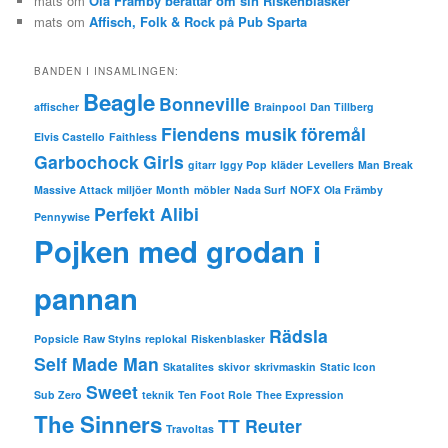
mats
om
Ola Främby berättar om sin Riskenblasker
mats
om
Affisch, Folk & Rock på Pub Sparta
BANDEN I INSAMLINGEN:
Beagle
Bonneville
affischer
Brainpool
Dan Tillberg
Fiendens musik
föremål
Elvis Castello
Faithless
Garbochock
Girls
gitarr
Iggy Pop
kläder
Levellers
Man Break
Massive Attack
miljöer
Month
möbler
Nada Surf
NOFX
Ola Främby
Perfekt Alibi
Pennywise
Pojken med grodan i
pannan
Rädsla
Popsicle
Raw Stylns
replokal
Riskenblasker
Self Made Man
Skatalites
skivor
skrivmaskin
Static Icon
Sweet
Sub Zero
teknik
Ten Foot Role
Thee Expression
The Sinners
TT Reuter
Travoltas