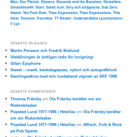
Man
,
Sex Pistols
,
Sinners
,
Siouxsie and the Banshes
,
Skatalites
,
Smashmonth
,
Start
,
Static Icon
,
Stry och stripparna
,
Sub Zero
,
Sweet
,
Ten Foot Role
,
Thee Expression
,
Thee Expressions
,
This
Heat
,
Torsson
,
Travoltas
,
TT Reuter
,
Underjordiska Lyxorkestern
,
V Lyx
SENASTE INLÄGGEN
Martin Persson och Fredrik Boklund
Utställningen är äntligen redo för invigning!
Gitarr Epiphone
Sweet – rosett, backstagepass, vykort och autografblock
Samlingsskiva med tolv lundaband utgiven av SKF 1986
SENASTE KOMMENTARER
Thomas Främby
om
Ola Främby berättar om sin
Riskenblasker
Popstad Lund 1971-1996 | HetaVax
om
Ola Främby berättar
om sin Riskenblasker
Popstad Lund 1971-1996 | HetaVax
om
Affisch, Folk & Rock
på Pub Sparta