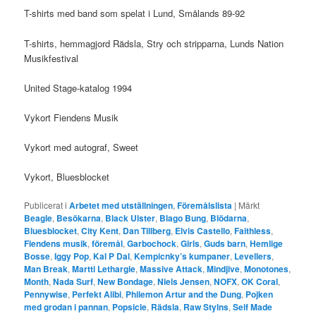
T-shirts med band som spelat i Lund, Smålands 89-92
T-shirts, hemmagjord Rädsla, Stry och stripparna, Lunds Nation
Musikfestival
United Stage-katalog 1994
Vykort Fiendens Musik
Vykort med autograf, Sweet
Vykort, Bluesblocket
Publicerat i
Arbetet med utställningen
,
Föremålslista
|
Märkt
Beagle
,
Besökarna
,
Black Ulster
,
Blago Bung
,
Blödarna
,
Bluesblocket
,
City Kent
,
Dan Tillberg
,
Elvis Castello
,
Faithless
,
Fiendens musik
,
föremål
,
Garbochock
,
Girls
,
Guds barn
,
Hemlige
Bosse
,
Iggy Pop
,
Kal P Dal
,
Kempicnky’s kumpaner
,
Levellers
,
Man Break
,
Martti Lethargie
,
Massive Attack
,
Mindjive
,
Monotones
,
Month
,
Nada Surf
,
New Bondage
,
Niels Jensen
,
NOFX
,
OK Coral
,
Pennywise
,
Perfekt Alibi
,
Philemon Artur and the Dung
,
Pojken
med grodan i pannan
,
Popsicle
,
Rädsla
,
Raw Stylns
,
Self Made