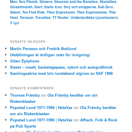
Man
,
Sex Pistols
,
Sinners
,
Siouxsie and the Banshes
,
Skatalites
,
Smashmonth
,
Start
,
Static Icon
,
Stry och stripparna
,
Sub Zero
,
Sweet
,
Ten Foot Role
,
Thee Expression
,
Thee Expressions
,
This
Heat
,
Torsson
,
Travoltas
,
TT Reuter
,
Underjordiska Lyxorkestern
,
V Lyx
SENASTE INLÄGGEN
Martin Persson och Fredrik Boklund
Utställningen är äntligen redo för invigning!
Gitarr Epiphone
Sweet – rosett, backstagepass, vykort och autografblock
Samlingsskiva med tolv lundaband utgiven av SKF 1986
SENASTE KOMMENTARER
Thomas Främby
om
Ola Främby berättar om sin
Riskenblasker
Popstad Lund 1971-1996 | HetaVax
om
Ola Främby berättar
om sin Riskenblasker
Popstad Lund 1971-1996 | HetaVax
om
Affisch, Folk & Rock
på Pub Sparta