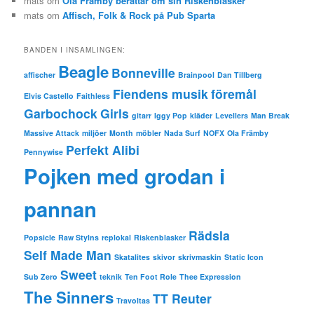
mats
om
Ola Främby berättar om sin Riskenblasker
mats
om
Affisch, Folk & Rock på Pub Sparta
BANDEN I INSAMLINGEN:
Beagle
Bonneville
affischer
Brainpool
Dan Tillberg
Fiendens musik
föremål
Elvis Castello
Faithless
Garbochock
Girls
gitarr
Iggy Pop
kläder
Levellers
Man Break
Massive Attack
miljöer
Month
möbler
Nada Surf
NOFX
Ola Främby
Perfekt Alibi
Pennywise
Pojken med grodan i
pannan
Rädsla
Popsicle
Raw Stylns
replokal
Riskenblasker
Self Made Man
Skatalites
skivor
skrivmaskin
Static Icon
Sweet
Sub Zero
teknik
Ten Foot Role
Thee Expression
The Sinners
TT Reuter
Travoltas