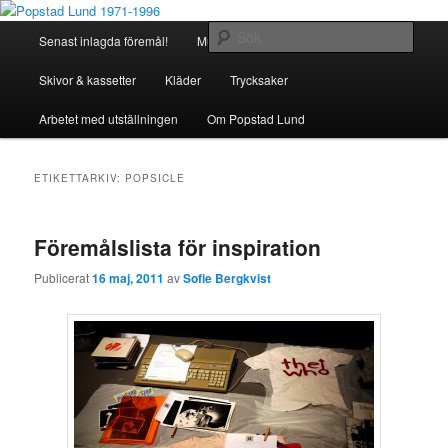
Hoppa
Hoppa
Föremålsinsamling
till
till
Huvudmeny
Sök
Senast inlagda föremål!
Musikinstrument
primärt
sekundärt
innehåll
innehåll
Popstad Lund 1971-1996
Skivor & kassetter
Kläder
Trycksaker
Arbetet med utställningen
Om Popstad Lund
ETIKETTARKIV:
POPSICLE
Föremålslista för inspiration
Publicerat
16 maj, 2011
av
Sofie Bergkvist