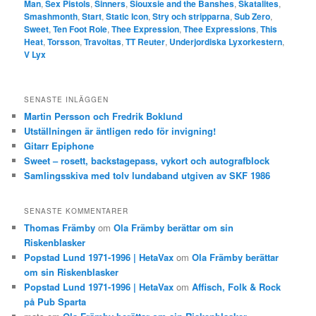
Man
,
Sex Pistols
,
Sinners
,
Siouxsie and the Banshes
,
Skatalites
,
Smashmonth
,
Start
,
Static Icon
,
Stry och stripparna
,
Sub Zero
,
Sweet
,
Ten Foot Role
,
Thee Expression
,
Thee Expressions
,
This
Heat
,
Torsson
,
Travoltas
,
TT Reuter
,
Underjordiska Lyxorkestern
,
V Lyx
SENASTE INLÄGGEN
Martin Persson och Fredrik Boklund
Utställningen är äntligen redo för invigning!
Gitarr Epiphone
Sweet – rosett, backstagepass, vykort och autografblock
Samlingsskiva med tolv lundaband utgiven av SKF 1986
SENASTE KOMMENTARER
Thomas Främby
om
Ola Främby berättar om sin
Riskenblasker
Popstad Lund 1971-1996 | HetaVax
om
Ola Främby berättar
om sin Riskenblasker
Popstad Lund 1971-1996 | HetaVax
om
Affisch, Folk & Rock
på Pub Sparta