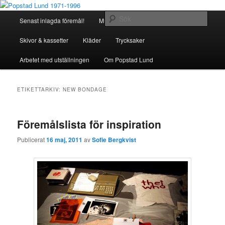
Hoppa
Hoppa
Föremålsinsamling
till
till
Huvudmeny
Sök
Senast inlagda föremål!
Musikinstrument
primärt
sekundärt
innehåll
innehåll
Popstad Lund 1971-1996
Skivor & kassetter
Kläder
Trycksaker
Arbetet med utställningen
Om Popstad Lund
ETIKETTARKIV:
NEW BONDAGE
Föremålslista för inspiration
Publicerat
16 maj, 2011
av
Sofie Bergkvist