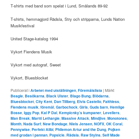
T-shirts med band som spelat i Lund, Smålands 89-92
T-shirts, hemmagjord Rädsla, Stry och stripparna, Lunds Nation
Musikfestival
United Stage-katalog 1994
Vykort Fiendens Musik
Vykort med autograf, Sweet
Vykort, Bluesblocket
Publicerat i
Arbetet med utställningen
,
Föremålslista
|
Märkt
Beagle
,
Besökarna
,
Black Ulster
,
Blago Bung
,
Blödarna
,
Bluesblocket
,
City Kent
,
Dan Tillberg
,
Elvis Castello
,
Faithless
,
Fiendens musik
,
föremål
,
Garbochock
,
Girls
,
Guds barn
,
Hemlige
Bosse
,
Iggy Pop
,
Kal P Dal
,
Kempicnky’s kumpaner
,
Levellers
,
Man Break
,
Martti Lethargie
,
Massive Attack
,
Mindjive
,
Monotones
,
Month
,
Nada Surf
,
New Bondage
,
Niels Jensen
,
NOFX
,
OK Coral
,
Pennywise
,
Perfekt Alibi
,
Philemon Artur and the Dung
,
Pojken
med grodan i pannan
,
Popsicle
,
Rädsla
,
Raw Stylns
,
Self Made