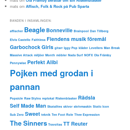
mats
om
Ola Främby berättar om sin Riskenblasker
mats
om
Affisch, Folk & Rock på Pub Sparta
BANDEN I INSAMLINGEN:
Beagle
Bonneville
affischer
Brainpool
Dan Tillberg
Fiendens musik
föremål
Elvis Castello
Faithless
Garbochock
Girls
gitarr
Iggy Pop
kläder
Levellers
Man Break
Massive Attack
miljöer
Month
möbler
Nada Surf
NOFX
Ola Främby
Perfekt Alibi
Pennywise
Pojken med grodan i
pannan
Rädsla
Popsicle
Raw Stylns
replokal
Riskenblasker
Self Made Man
Skatalites
skivor
skrivmaskin
Static Icon
Sweet
Sub Zero
teknik
Ten Foot Role
Thee Expression
The Sinners
TT Reuter
Travoltas